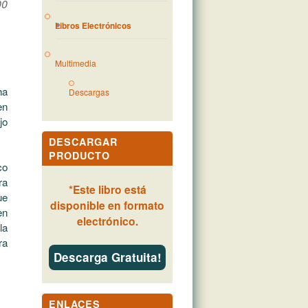
00
Libros Electrónicos
Multimedia
ha
Descargas
en
jo
DESCARGAR
PRODUCTO
co
ra
*
Este libro está
ue
disponible en formato
en
electrónico.
la
ra
Descarga Gratuita!
ENLACES