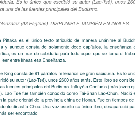
iduría. Es lo único que escribió su autor (Lao-Tsé), unos 26
era una de las fuentes principales del Budismo.
 González (93 Páginas). DISPONIBLE TAMBIÉN EN INGLES.
a Pittaka es el único texto atribuido de manera unánime al Budd
a y aunque consta de solamente doce capítulos, la enseñanza 
ertida, es un mar de sabiduría para todo aquel que se toma el traba
e leer entre líneas esa Enseñanza.
Te King consta de 81 párrafos milenarios de gran sabiduría. Es lo úni
ribió su autor (Lao-Tsé), unos 2600 años atrás. Este libro se conside
las fuentes principales del Budismo. Influyó a Confucio (más joven q
). Lao Tsé fue también conocido como Tai-Shan Lao-Chun. Nació 
n la parte oriental de la provincia china de Honan. Fue en tiempos de 
dente dinastía Chou. Una vez escrito su único libro, desapareció pa
ás ser encontrado.