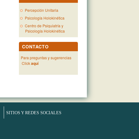
Percepción Unitaria
Psicología Holokinética
Centro de Psiquiatría y
Psicología Holokinética
CONTACTO
Para preguntas y sugerencias
Click
aquí
SITIOS Y REDES SOCIALES