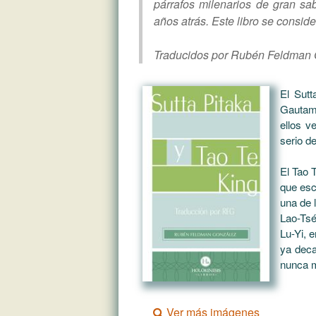
párrafos milenarios de gran sab
años atrás. Este libro se consid
Traducidos por Rubén Feldman
El Sutt
Gautam
ellos v
serio d
El Tao 
que esc
una de 
Lao-Tsé
Lu-Yi, e
ya deca
nunca m
Ver más imágenes