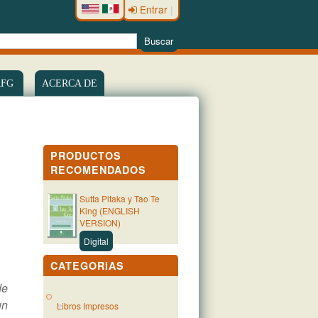
Entrar
|
RFG
ACERCA DE
PRODUCTOS
RECOMENDADOS
Sutta Pitaka y Tao Te
King (ENGLISH
VERSION)
Digital
CATEGORIAS
de
un
Libros Impresos