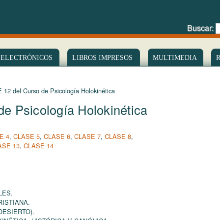
Buscar:
 ELECTRÓNICOS
LIBROS IMPRESOS
MULTIMEDIA
12 del Curso de Psicología Holokinética
e Psicología Holokinética
E 4
,
CLASE 5
,
CLASE 6
,
CLASE 7
,
CLASE 8
,
ASE 13
,
CLASE 14
LES.
RISTIANA.
DESIERTO).