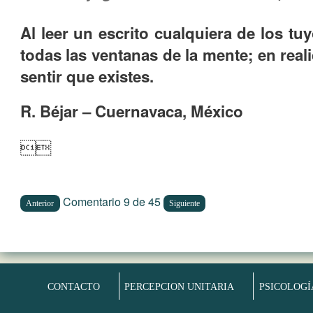
Al leer un escrito cualquiera de los t
todas las ventanas de la mente; en rea
sentir que existes.
R. Béjar – Cuernavaca, México

Comentario 9 de 45
Anterior
Siguiente
CONTACTO
PERCEPCION UNITARIA
PSICOLOGÍ