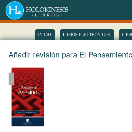
INICIO
LIBROS ELECTRÓNICOS
LIBR
Añadir revisión para El Pensamient