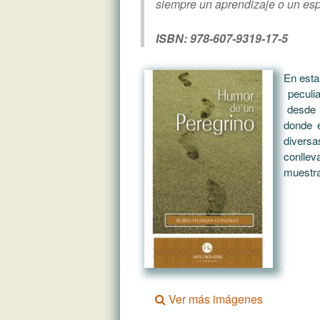
siempre un aprendizaje o un espe
ISBN: 978-607-9319-17-5
En esta
peculia
desde l
donde e
divers
conllev
muestra 
Ver más imágenes