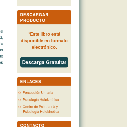
DESCARGAR
PRODUCTO
su
*
Este libro está
d,
disponible en formato
ro
electrónico.
as
ue
Descarga Gratuita!
os
ENLACES
Percepción Unitaria
Psicología Holokinética
Centro de Psiquiatría y
Psicología Holokinética
CONTACTO