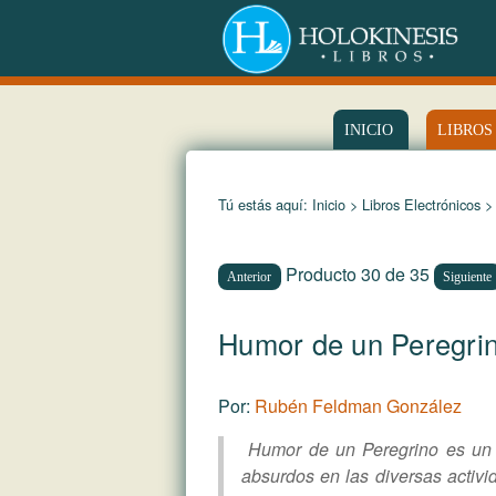
INICIO
LIBROS
Tú estás aquí:
Inicio
>
Libros Electrónicos
>
Producto 30 de 35
Anterior
Siguiente
Humor de un Peregri
Por:
Rubén Feldman González
Humor de un Peregrino es un li
absurdos en las diversas activ