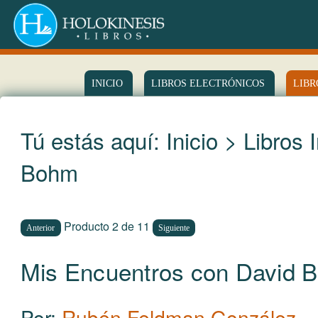
INICIO
LIBROS ELECTRÓNICOS
LIBR
Tú estás aquí:
Inicio
>
Libros 
Bohm
Producto 2 de 11
Anterior
Siguiente
Mis Encuentros con David 
Por:
Rubén Feldman González